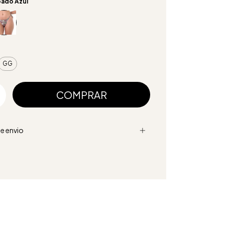
ado Azul
GG
e envio