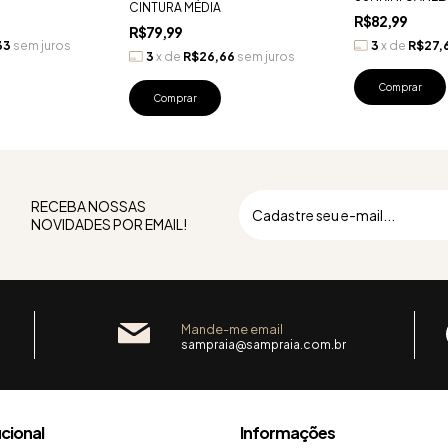
CINTURA MÉDIA
R$82,99
R$79,99
33
sem juros
3
x
de
R$27,
3
x
de
R$26,66
sem juros
Comprar
Comprar
RECEBA NOSSAS
NOVIDADES POR EMAIL!
Mande-me email
sampraia@sampraia.com.br
ucional
Informações