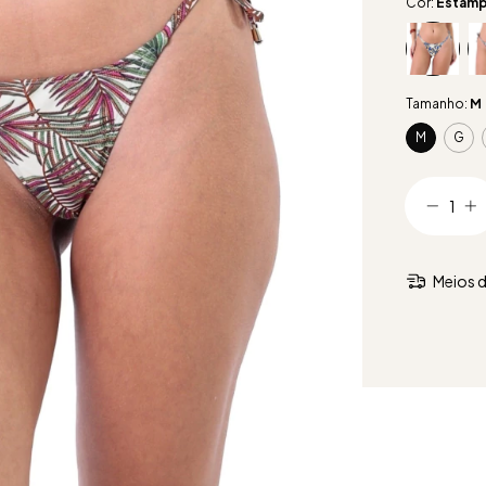
Cor:
Estamp
Tamanho:
M
M
G
Meios d