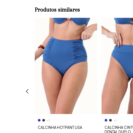
Produtos similares
+1
+1
DUPLO
CALCINHA HOTPANT LISA
CALCINHA CINT
DENTAL DUPLO