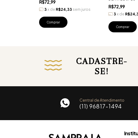
R$72,99
R$72,99
00
sem juros
3
x
de
R$24,33
sem juros
3
x
de
R$24,
Comprar
Comprar
CADASTRE-
SE!
Central de Atendimento
(11) 96817-1494
Instit