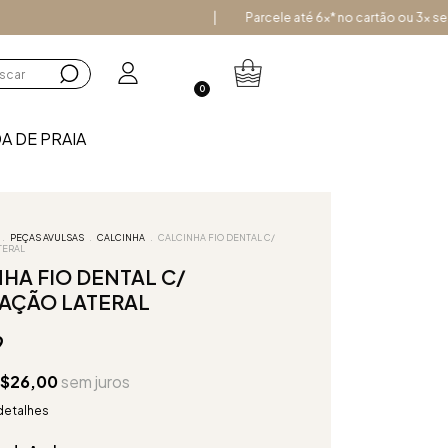
Parcele até 6x* no cartão ou 3x sem juros
0
A DE PRAIA
.
PEÇAS AVULSAS
.
CALCINHA
.
CALCINHA FIO DENTAL C/
TERAL
HA FIO DENTAL C/
AÇÃO LATERAL
9
$26,00
sem juros
detalhes