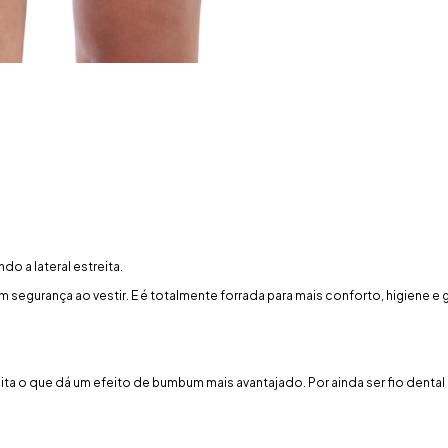
ndo a lateral estreita.
segurança ao vestir. E é totalmente forrada para mais conforto, higiene e g
treita o que dá um efeito de bumbum mais avantajado. Por ainda ser fio denta