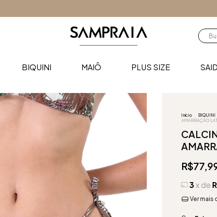
BIQUINI
MAIÔ
PLUS SIZE
SAID
Início
.
BIQUINI
AMARRAÇÃO LA
CALCIN
AMARR
R$77,9
3
x de
R
Ver mais 