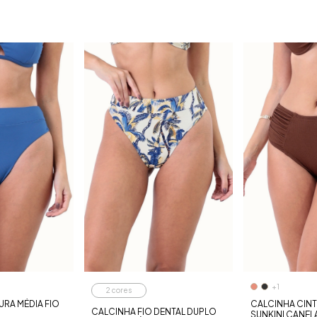
+1
2 cores
URA MÉDIA FIO
CALCINHA CINT
CALCINHA FIO DENTAL DUPLO
SUNKINI CANE