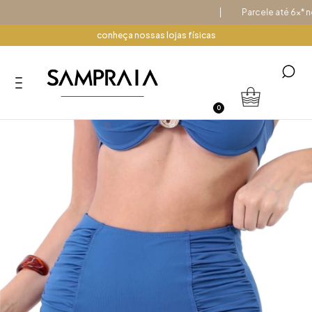
Parcele até 6x* no c
conheça nossas lojas físicas
0