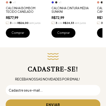
+1
+1
+
CALCINHA BOMBOM
CALCINHA CINTURA MÉDIA
CALCI
TECIDO CANELADO
SUNKINI
CANE
R$77,99
R$72,99
R$77,
3
x
de
R$26,00
sem juros
3
x
de
R$24,33
sem juros
3
x
Comprar
Comprar
C
CADASTRE-SE!
RECEBA NOSSAS NOVIDADES POR EMAIL!