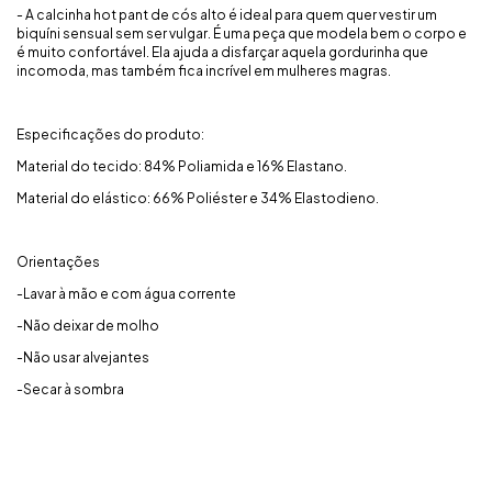
- A calcinha hot pant de cós alto é ideal para quem quer vestir um
biquíni sensual sem ser vulgar. É uma peça que modela bem o corpo e
é muito confortável. Ela ajuda a disfarçar aquela gordurinha que
incomoda, mas também fica incrível em mulheres magras.
Especificações do produto:
Material do tecido: 84% Poliamida e 16% Elastano.
Material do elástico: 66% Poliéster e 34% Elastodieno.
Orientações
-Lavar à mão e com água corrente
-Não deixar de molho
-Não usar alvejantes
-Secar à sombra