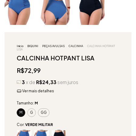
Início
.
BIQUINI
.
PEÇAS AVULSAS
.
CALCINHA
.
CALCINHA HOTPANT
LISA
CALCINHA HOTPANT LISA
R$72,99
3
x de
R$24,33
sem juros
Ver mais detalhes
Tamanho:
M
M
G
GG
Cor:
VERDE MILITAR