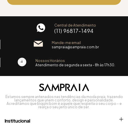
Central de Atendimento
(11) 96817-1494
Mande-me email
sampraia@sampraia.com.br
Nossos Horários
Atendimento de segunda a sexta - 8h às 17h30.
Estamos sempre antenados nas tendências da moda praia, trazendo
lançamentos que unem conforto, design e personalidade.
Acreditamos que biquíni bom é aquele que respeita o seu corpo – e
realça o seu jeito único de ser.
Institucional