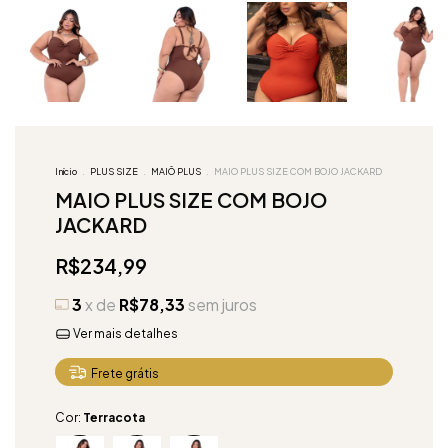
Início
.
PLUS SIZE
.
MAIÔ PLUS
.
MAIO PLUS SIZE COM BOJO JACKARD
MAIO PLUS SIZE COM BOJO
JACKARD
R$234,99
3
x de
R$78,33
sem juros
Ver mais detalhes
Frete grátis
Cor:
Terracota