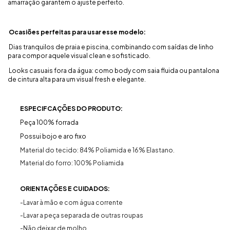
amarração garantem o ajuste perfeito.
Ocasiões perfeitas para usar esse modelo:
Dias tranquilos de praia e piscina, combinando com saídas de linho
para compor aquele visual clean e sofisticado.
Looks casuais fora da água: como body com saia fluida ou pantalona
de cintura alta para um visual fresh e elegante.
ESPECIFCAÇÕES DO PRODUTO:
Peça 100% forrada
Possui bojo e aro fixo
Material do tecido: 84% Poliamida e 16% Elastano.
Material do forro: 100% Poliamida
ORIENTAÇÕES E CUIDADOS:
-Lavar à mão e com água corrente
-Lavar a peça separada de outras roupas
-Não deixar de molho