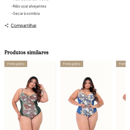
-Não usar alvejantes
-Secar à sombra
Compartilhar
Produtos similares
Frete grátis
Frete grátis
Frete g