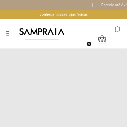
Parcele até 6x* no
conheça nossas lojas físicas
0