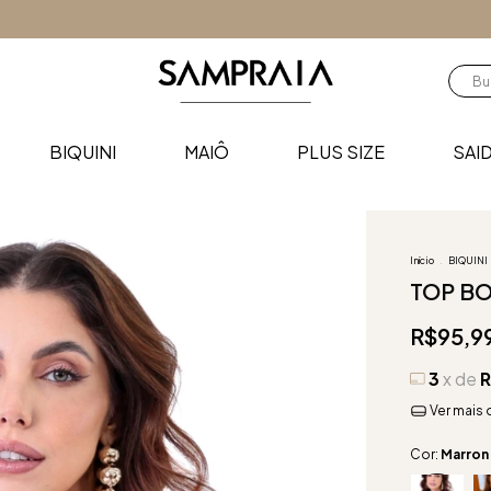
BIQUINI
MAIÔ
PLUS SIZE
SAID
Início
.
BIQUINI
TOP B
R$95,9
3
x de
R
Ver mais 
Cor:
Marron