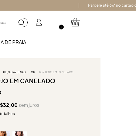
Parcele até 6x* no cartão ou 3x sem
0
A DE PRAIA
.
PEÇAS AVULSAS
.
TOP
.
TOP BOJO EM CANELADO
OJO EM CANELADO
9
$32,00
sem juros
detalhes