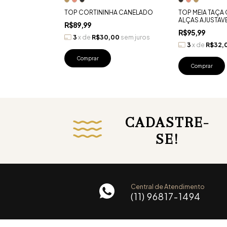
VELA
TOP CORTININHA CANELADO
TOP MEIA TAÇA
ALÇAS AJUSTAV
R$89,99
R$95,99
33
sem juros
3
x
de
R$30,00
sem juros
3
x
de
R$32,
Comprar
Comprar
CADASTRE-
SE!
Central de Atendimento
(11) 96817-1494