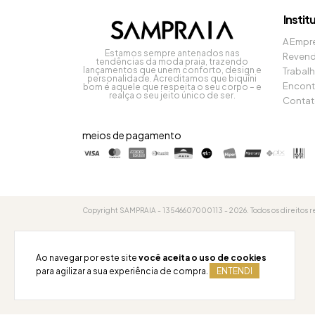
Instit
A Empr
Estamos sempre antenados nas
Reven
tendências da moda praia, trazendo
lançamentos que unem conforto, design e
Trabal
personalidade. Acreditamos que biquíni
Encont
bom é aquele que respeita o seu corpo – e
realça o seu jeito único de ser.
Conta
meios de pagamento
Copyright SAMPRAIA - 13546607000113 - 2026. Todos os direitos r
Ao navegar por este site
você aceita o uso de cookies
para agilizar a sua experiência de compra.
ENTENDI