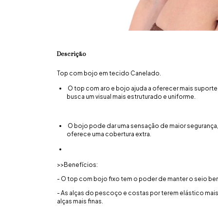
Descrição
Top com bojo em tecido Canelado.
O top com aro e bojo ajuda a oferecer mais suporte 
busca um visual mais estruturado e uniforme.
O bojo pode dar uma sensação de maior segurança, p
oferece uma cobertura extra.
>>Benefícios:
- O top com bojo fixo tem o poder de manter o seio be
- As alças do pescoço e costas por terem elástico ma
alças mais finas.