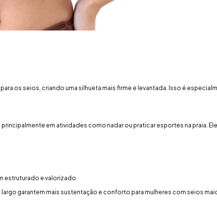
para os seios, criando uma silhueta mais firme e levantada. Isso é especi
rincipalmente em atividades como nadar ou praticar esportes na praia. El
m estruturado e valorizado.
is largo garantem mais sustentação e conforto para mulheres com seios 