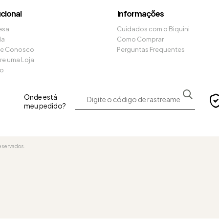
ucional
Informações
esa
Cuidados com o Biquini
da
Como Comprar
he Conosco
Perguntas Frequentes
re uma Loja
to
Onde está
meu pedido?
eservados.