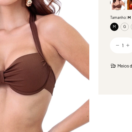
Tamanho:
M
M
G
Meios d