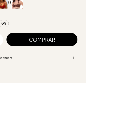
GG
e envio