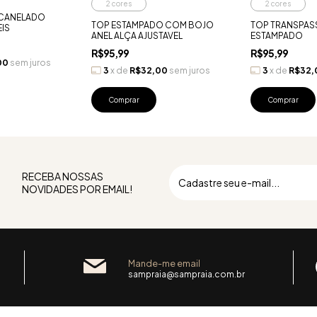
2 cores
2 cores
 CANELADO
TOP ESTAMPADO COM BOJO
TOP TRANSPA
EIS
ANEL ALÇA AJUSTAVEL
ESTAMPADO
R$95,99
R$95,99
00
sem juros
3
x
de
R$32,00
sem juros
3
x
de
R$32,
Comprar
Comprar
RECEBA NOSSAS
NOVIDADES POR EMAIL!
Mande-me email
sampraia@sampraia.com.br