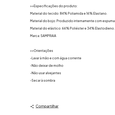
>>Especificações do produto:
Material do tecido: 84% Poliamida e 16% Elastano.
Material do bojo: Produzido internamente com espuma P
Material do elástico: 66% Poliéster e 34% Elastodieno.
Marca: SAMPRAIA
>>Orientações
-Lavar à mão e com água corrente
-Não deixar de molho
-Não usar alvejantes
-Secar à sombra
Compartilhar