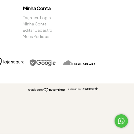
Minha Conta
Faça seu Login
Minha Conta
Editar Cadastro
Meus Pedidos
loja segura